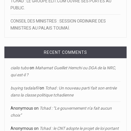
TCHAD : LE GROUPE ELIT.COM OUVRE SES PORTES AU
PUBLIC.
CONSEIL DES MINISTRES : SESSION ORDINAIRE DES
MINISTRES AU PALAIS TOUMAÏ.
RECENT COMMENTS
cialis tubs
on
Mahamat Gueillet Hemchi ou DGA de la NRC,
qui est-il ?
buying tadalafil
on
Tchad : Un nouveau parti fait son entrée
dans la classe politique tchadienne
Anonymous
on
Tchad : ‘’Le gouvernement n’a fait aucun
choix’’
Anonymous
on
Tchad : le CNT adopte le projet de loi portant