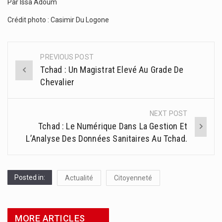
Par Issa Adoum
Crédit photo : Casimir Du Logone
PREVIOUS POST
Post
Tchad : Un Magistrat Elevé Au Grade De
navigation
Chevalier
NEXT POST
Tchad : Le Numérique Dans La Gestion Et
L’Analyse Des Données Sanitaires Au Tchad.
Posted in:
Actualité
Citoyenneté
MORE ARTICLES