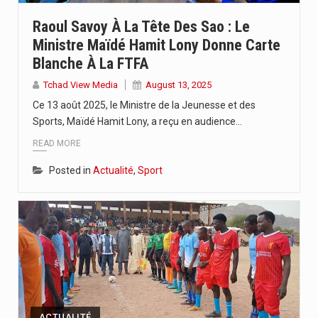
L’Union Africaine des Radiodiffusions, UAR, en partenariat avec l’UNESCO et…
Raoul Savoy À La Tête Des Sao : Le
Ministre Maïdé Hamit Lony Donne Carte
A moins de 4 mois de la tenue de la…
Blanche À La FTFA
La 6ème édition du concours en journalisme a été officiellement…
Tchad View Media
August 13, 2025
Ce 13 août 2025, le Ministre de la Jeunesse et des
Sports, Maïdé Hamit Lony, a reçu en audience…
READ MORE
Posted in
Actualité
,
Sport
ACTUALITÉ