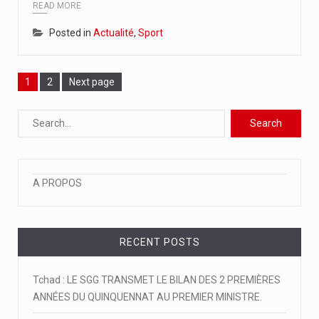
READ MORE
Posted in
Actualité
,
Sport
Page
Page
1
2
Next page
A PROPOS
RECENT POSTS
Tchad : LE SGG TRANSMET LE BILAN DES 2 PREMIÈRES
ANNÉES DU QUINQUENNAT AU PREMIER MINISTRE.