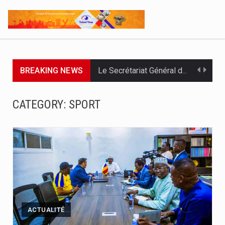
BREAKING NEWS
Le Secrétariat Général du Gouvernement a remis ce 07 août…
Le Président de la République, Chef l'État, le Maréchal Mahamat…
CATEGORY:
SPORT
À deux jours de la fin officielle des opérations, le…
Par : Nekarnodji Gloria L’entreprise Groupe Elit.com a organisé ce…
Le Président de la République, Chef de l’État, Maréchal du…
L’Association pour l’Épanouissement de la Femme, APEF, a officiellement lancé…
Le ministère de la Communication, en partenariat avec l’UNICEF, la…
ACTUALITÉ