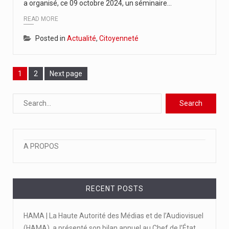
a organisé, ce 09 octobre 2024, un séminaire…
READ MORE
Posted in
Actualité
,
Citoyenneté
Page
Page
1
2
Next page
A PROPOS
RECENT POSTS
HAMA | La Haute Autorité des Médias et de l’Audiovisuel
(HAMA), a présenté son bilan annuel au Chef de l’État.