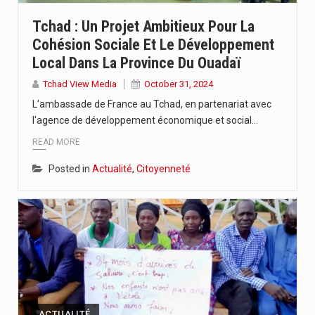
A moins de 4 mois de la tenue de la…
Tchad : Un Projet Ambitieux Pour La
Cohésion Sociale Et Le Développement
La 6ème édition du concours en journalisme a été officiellement…
Local Dans La Province Du Ouadaï
La bibliothèque du leti saint joseph de Kélo a servi…
Tchad View Media
October 31, 2024
L'ambassade de France au Tchad, en partenariat avec
l'agence de développement économique et social…
READ MORE
Posted in
Actualité
,
Citoyenneté
ACTUALITÉ