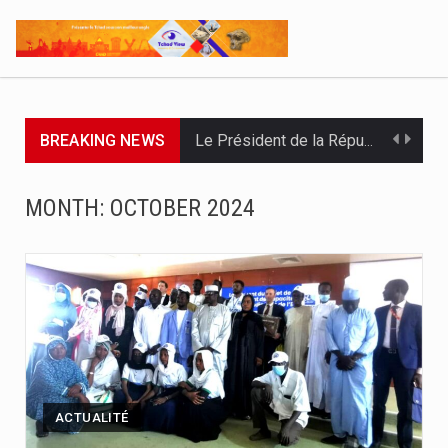
BREAKING NEWS
Le Président de la République, Chef l'État, le Maréchal Mahamat…
À deux jours de la fin officielle des opérations, le…
MONTH:
OCTOBER 2024
Par : Nekarnodji Gloria L’entreprise Groupe Elit.com a organisé ce…
Le Président de la République, Chef de l’État, Maréchal du…
L’Association pour l’Épanouissement de la Femme, APEF, a officiellement lancé…
Le ministère de la Communication, en partenariat avec l’UNICEF, la…
L’Union Africaine des Radiodiffusions, UAR, en partenariat avec l’UNESCO et…
ACTUALITÉ