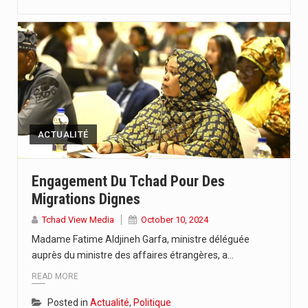
ACTUALITÉ
Engagement Du Tchad Pour Des
Migrations Dignes
Tchad View Media
October 10, 2024
Madame Fatime Aldjineh Garfa, ministre déléguée
auprès du ministre des affaires étrangères, a…
READ MORE
Posted in
Actualité
,
Politique