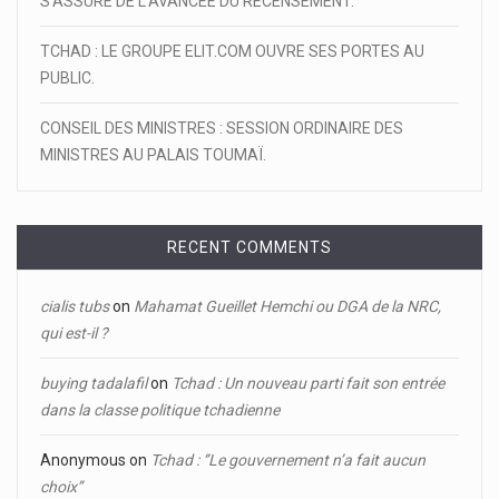
S’ASSURE DE L’AVANCÉE DU RECENSEMENT.
TCHAD : LE GROUPE ELIT.COM OUVRE SES PORTES AU
PUBLIC.
CONSEIL DES MINISTRES : SESSION ORDINAIRE DES
MINISTRES AU PALAIS TOUMAÏ.
RECENT COMMENTS
cialis tubs
on
Mahamat Gueillet Hemchi ou DGA de la NRC,
qui est-il ?
buying tadalafil
on
Tchad : Un nouveau parti fait son entrée
dans la classe politique tchadienne
Anonymous
on
Tchad : ‘’Le gouvernement n’a fait aucun
choix’’