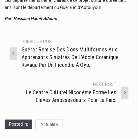
Les départements bénéficiaires de ce projet qui une durée de 5
ans, sont le département du Guéra et d’Abtouyour.
Par: Hassana Hamit Adoum
PREVIOUS POST
Post
Guéra : Remise Des Dons Multiformes Aux
navigation
Apprenants Sinistrés De L’école Coranique
Ravagé Par Un Incendie À Oyo.
NEXT POST
Le Centre Culturel Nicodème Forme Les
Elèves Ambassadeurs Pour La Paix.
Posted in:
Actualité