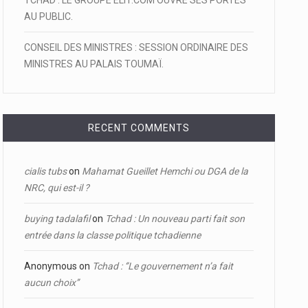
TCHAD : LE GROUPE ELIT.COM OUVRE SES PORTES
AU PUBLIC.
CONSEIL DES MINISTRES : SESSION ORDINAIRE DES
MINISTRES AU PALAIS TOUMAÏ.
RECENT COMMENTS
cialis tubs
on
Mahamat Gueillet Hemchi ou DGA de la
NRC, qui est-il ?
buying tadalafil
on
Tchad : Un nouveau parti fait son
entrée dans la classe politique tchadienne
Anonymous
on
Tchad : ‘’Le gouvernement n’a fait
aucun choix’’