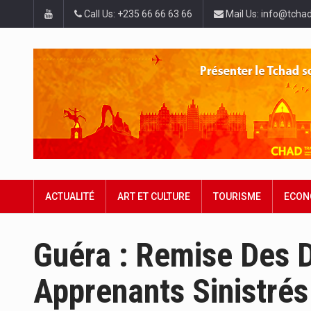
Call Us: +235 66 66 63 66
Mail Us: info@tchad
ACTUALITÉ
ART ET CULTURE
TOURISME
ECON
Guéra : Remise Des 
Apprenants Sinistrés