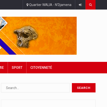
Quartier WALIA - N'Djamena
IE
SPORT
CITOYENNETÉ