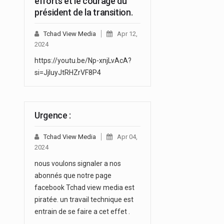
efforts et le courage du
président de la transition.
Tchad View Media
Apr 12,
2024
https://youtu.be/Np-xnjLvAcA?
si=JjluyJtRHZrVF8P4
Urgence :
Tchad View Media
Apr 04,
2024
nous voulons signaler a nos
abonnés que notre page
facebook Tchad view media est
piratée. un travail technique est
entrain de se faire a cet effet .