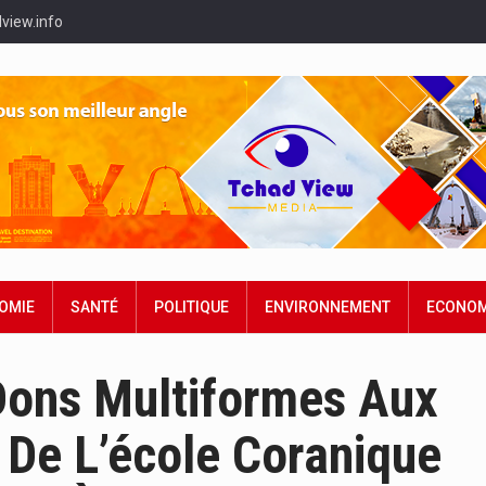
view.info
OMIE
SANTÉ
POLITIQUE
ENVIRONNEMENT
ECONOM
Dons Multiformes Aux
 De L’école Coranique