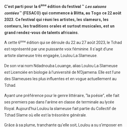
ème
C’est parti pour la 6
édition du festival ‘’
Les saisons
contées
‘’ (FESACO) qui commence à Blitta, au Togo ce 22 août
2023.
Ce festival qui réuni les artistes, les slameurs, les
conteurs, les traditions orales et surtout musicales, est un
grand rendez-vous de talents africains.
ème
A cette 6
édition qui se déroule du 22 au 27 août 2023, le Tchad
est représenté par une puissante voix féminine. Il s’agit d’une
artiste slameuse très engagée, Loulou La Slameuse.
De son vrai nom Ndadnouba Louange, alias Loulou La Slameuse
est Licenciée en biologie à l’université de N’Djamena. Elle est l’une
des Slameuses les plus influentes et en vogue actuellement au
Tchad.
Ayant une préférence pour le genre littéraire, “la poésie”, elle fait
ses premiers pas dans l’arène en classe de terminale au lycée
Royal. Aujourd’hui Loulou la slameuse fait partie du Collectif de
Tchad Slame où elle est la trésorière générale.
Grâce à sa plume, tranchante qu’elle soit, Loulou a su s’imposer en