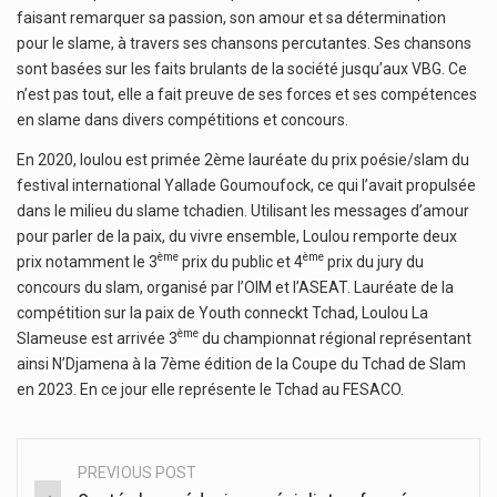
faisant remarquer sa passion, son amour et sa détermination
pour le slame, à travers ses chansons percutantes. Ses chansons
sont basées sur les faits brulants de la société jusqu’aux VBG. Ce
n’est pas tout, elle a fait preuve de ses forces et ses compétences
en slame dans divers compétitions et concours.
En 2020, loulou est primée 2ème lauréate du prix poésie/slam du
festival international Yallade Goumoufock, ce qui l’avait propulsée
dans le milieu du slame tchadien. Utilisant les messages d’amour
pour parler de la paix, du vivre ensemble, Loulou remporte deux
ème
ème
prix notamment le 3
prix du public et 4
prix du jury du
concours du slam, organisé par l’OIM et l’ASEAT. Lauréate de la
compétition sur la paix de Youth conneckt Tchad, Loulou La
ème
Slameuse est arrivée 3
du championnat régional représentant
ainsi N’Djamena à la 7ème édition de la Coupe du Tchad de Slam
en 2023. En ce jour elle représente le Tchad au FESACO.
PREVIOUS POST
Post