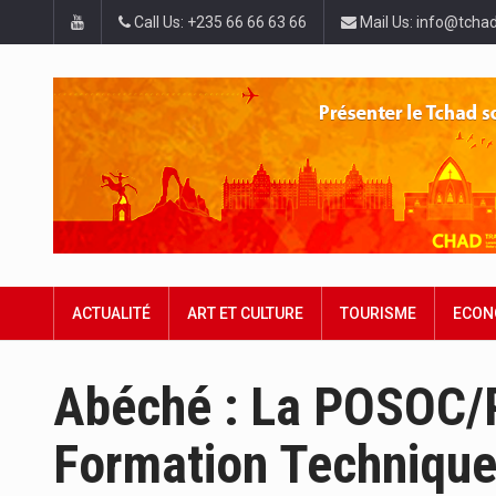
Call Us: +235 66 66 63 66
Mail Us: info@tchad
ACTUALITÉ
ART ET CULTURE
TOURISME
ECON
Abéché : La POSOC/
Formation Technique