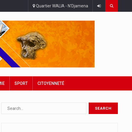
Quartier WALIA - N'Djamena
IE
SPORT
CITOYENNETÉ