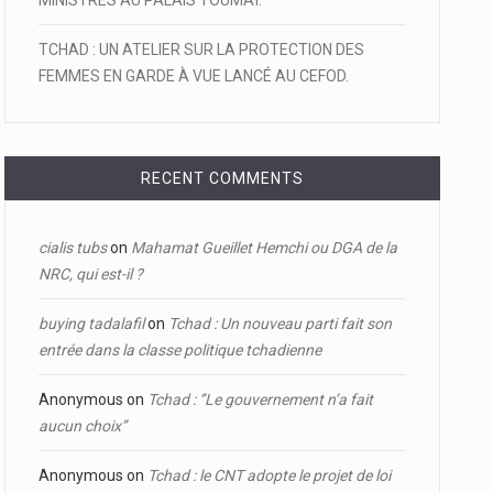
MINISTRES AU PALAIS TOUMAÏ.
TCHAD : UN ATELIER SUR LA PROTECTION DES
FEMMES EN GARDE À VUE LANCÉ AU CEFOD.
RECENT COMMENTS
cialis tubs
on
Mahamat Gueillet Hemchi ou DGA de la
NRC, qui est-il ?
buying tadalafil
on
Tchad : Un nouveau parti fait son
entrée dans la classe politique tchadienne
Anonymous
on
Tchad : ‘’Le gouvernement n’a fait
aucun choix’’
Anonymous
on
Tchad : le CNT adopte le projet de loi