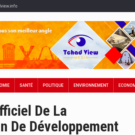
view.info
OMIE
SANTÉ
POLITIQUE
ENVIRONNEMENT
ECONOM
ficiel De La
an De Développement