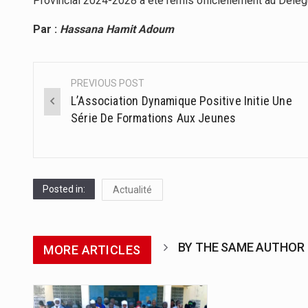
Provincial 2024-2028 a été remis officiellement au Délé
Par :
Hassana Hamit Adoum
PREVIOUS POST
Post
L’Association Dynamique Positive Initie Une
navigation
Série De Formations Aux Jeunes
Posted in:
Actualité
BY THE SAME AUTHOR
MORE ARTICLES