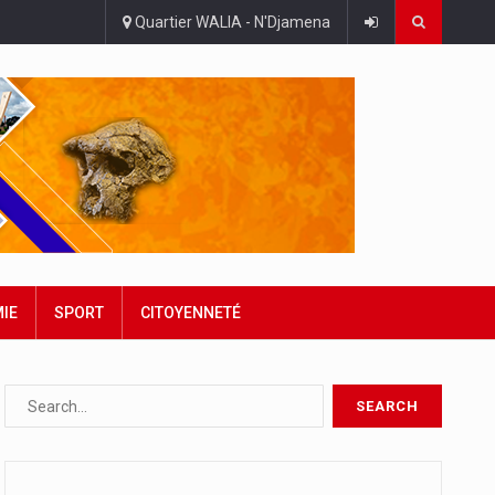
Quartier WALIA - N'Djamena
IE
SPORT
CITOYENNETÉ