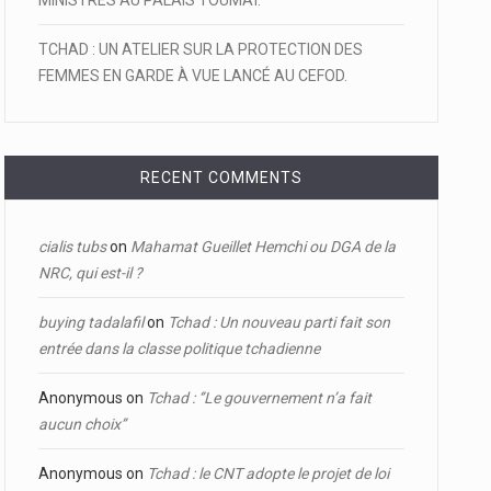
MINISTRES AU PALAIS TOUMAÏ.
TCHAD : UN ATELIER SUR LA PROTECTION DES
FEMMES EN GARDE À VUE LANCÉ AU CEFOD.
RECENT COMMENTS
cialis tubs
on
Mahamat Gueillet Hemchi ou DGA de la
NRC, qui est-il ?
buying tadalafil
on
Tchad : Un nouveau parti fait son
entrée dans la classe politique tchadienne
Anonymous
on
Tchad : ‘’Le gouvernement n’a fait
aucun choix’’
Anonymous
on
Tchad : le CNT adopte le projet de loi