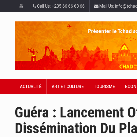
Call Us: +235 66 66 63 66
Mail Us: info@tchad
ACTUALITÉ
ART ET CULTURE
TOURISME
ECON
Guéra : Lancement Of
Dissémination Du Pl