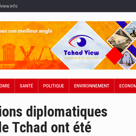
view.info
OMIE
SANTÉ
POLITIQUE
ENVIRONNEMENT
ECONOM
tions diplomatiques
le Tchad ont été