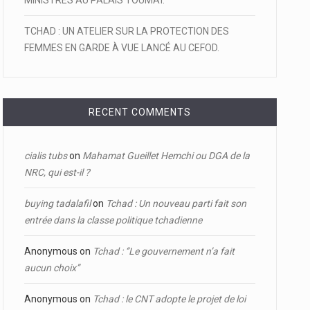
MINISTRES AU PALAIS TOUMAÏ.
TCHAD : UN ATELIER SUR LA PROTECTION DES
FEMMES EN GARDE À VUE LANCÉ AU CEFOD.
RECENT COMMENTS
cialis tubs
on
Mahamat Gueillet Hemchi ou DGA de la
NRC, qui est-il ?
buying tadalafil
on
Tchad : Un nouveau parti fait son
entrée dans la classe politique tchadienne
Anonymous
on
Tchad : ‘’Le gouvernement n’a fait
aucun choix’’
Anonymous
on
Tchad : le CNT adopte le projet de loi