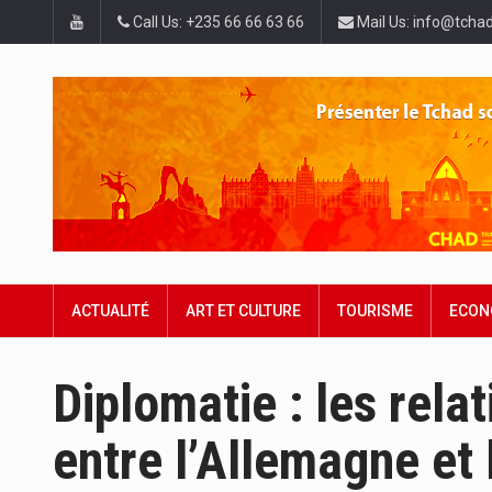
Call Us: +235 66 66 63 66
Mail Us: info@tchad
ACTUALITÉ
ART ET CULTURE
TOURISME
ECON
Diplomatie : les rela
entre l’Allemagne et 