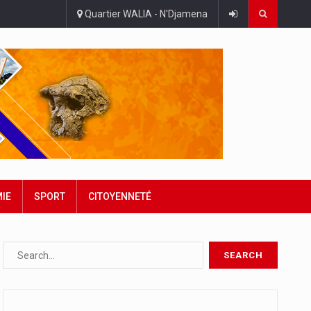
Quartier WALIA - N'Djamena
IE
SPORT
CITOYENNETÉ