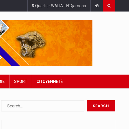
Quartier WALIA - N'Djamena
IE
SPORT
CITOYENNETÉ