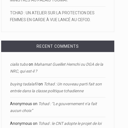
MINISTRES AU PALAIS TOUMAÏ.
TCHAD : UN ATELIER SUR LA PROTECTION DES
FEMMES EN GARDE À VUE LANCÉ AU CEFOD.
RECENT COMMENTS
cialis tubs
on
Mahamat Gueillet Hemchi ou DGA de la
NRC, qui est-il ?
buying tadalafil
on
Tchad : Un nouveau parti fait son
entrée dans la classe politique tchadienne
Anonymous
on
Tchad : ‘’Le gouvernement n’a fait
aucun choix’’
Anonymous
on
Tchad : le CNT adopte le projet de loi