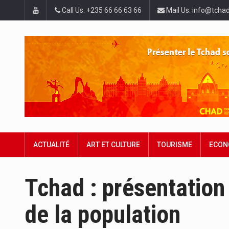
Call Us: +235 66 66 63 66
Mail Us: info@tchad
ACTUALITÉ
ART ET CULTURE
TOURISME
ECON
Tchad : présentation 
de la population