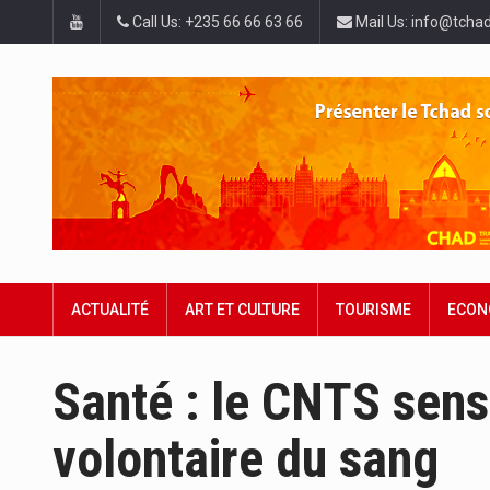
Call Us: +235 66 66 63 66
Mail Us: info@tchad
ACTUALITÉ
ART ET CULTURE
TOURISME
ECON
Santé : le CNTS sens
volontaire du sang