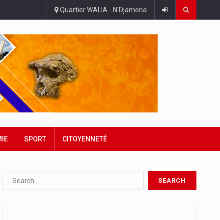
Quartier WALIA - N'Djamena
IE
SPORT
CITOYENNETÉ