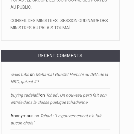
TCHAD : LE GROUPE ELIT.COM OUVRE SES PORTES
AU PUBLIC.
CONSEIL DES MINISTRES : SESSION ORDINAIRE DES
MINISTRES AU PALAIS TOUMAÏ.
RECENT COMMENTS
cialis tubs
on
Mahamat Gueillet Hemchi ou DGA de la
NRC, qui est-il ?
buying tadalafil
on
Tchad : Un nouveau parti fait son
entrée dans la classe politique tchadienne
Anonymous
on
Tchad : ‘’Le gouvernement n’a fait
aucun choix’’