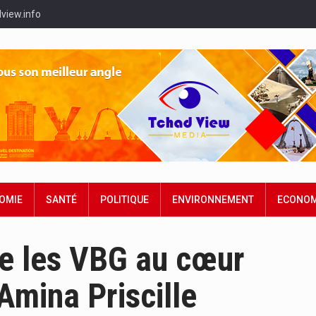
view.info
OMIE
SANTÉ
POLITIQUE
ENVIRONNEMENT
ECONOM
tre les VBG au cœur
mina Priscille