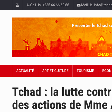
Call Us: +235 66 66 63 66
Mail Us: info@tchad
ACTUALITÉ
ART ET CULTURE
TOURISME
ECON
Tchad : la lutte con
des actions de Mme A