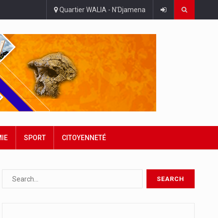
Quartier WALIA - N'Djamena
IE
SPORT
CITOYENNETÉ