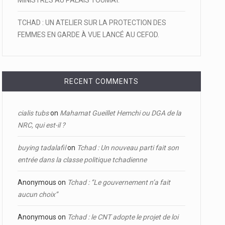
MINISTRES AU PALAIS TOUMAÏ.
TCHAD : UN ATELIER SUR LA PROTECTION DES
FEMMES EN GARDE À VUE LANCÉ AU CEFOD.
RECENT COMMENTS
cialis tubs
on
Mahamat Gueillet Hemchi ou DGA de la
NRC, qui est-il ?
buying tadalafil
on
Tchad : Un nouveau parti fait son
entrée dans la classe politique tchadienne
Anonymous
on
Tchad : ‘’Le gouvernement n’a fait
aucun choix’’
Anonymous
on
Tchad : le CNT adopte le projet de loi