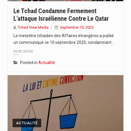
L’Union Africaine des Radiodiffusions, UAR, en partenariat avec l’UNESCO et…
Le Tchad Condamne Fermement
L’attaque Israélienne Contre Le Qatar
A moins de 4 mois de la tenue de la…
Tchad View Media
September 10, 2025
La 6ème édition du concours en journalisme a été officiellement…
Le ministère tchadien des Affaires étrangères a publié
un communiqué ce 10 septembre 2025, condamnant…
READ MORE
Posted in
Actualité
ACTUALITÉ