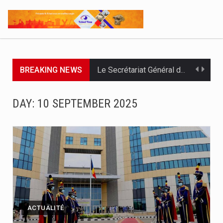
BREAKING NEWS
Le Secrétariat Général du Gouvernement a remis ce 07 août…
Le Président de la République, Chef l'État, le Maréchal Mahamat…
DAY:
10 SEPTEMBER 2025
À deux jours de la fin officielle des opérations, le…
Par : Nekarnodji Gloria L’entreprise Groupe Elit.com a organisé ce…
Le Président de la République, Chef de l’État, Maréchal du…
L’Association pour l’Épanouissement de la Femme, APEF, a officiellement lancé…
Le ministère de la Communication, en partenariat avec l’UNICEF, la…
ACTUALITÉ