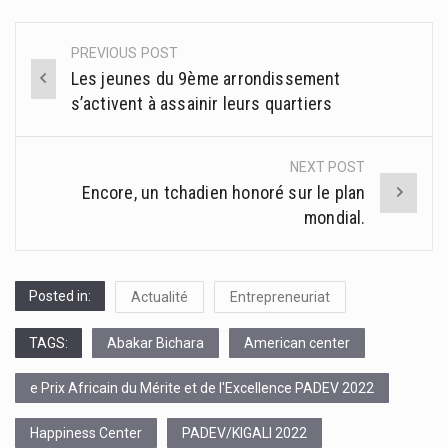
PREVIOUS POST
Post
Les jeunes du 9ème arrondissement
navigation
s’activent à assainir leurs quartiers
NEXT POST
Encore, un tchadien honoré sur le plan
mondial.
Posted in:
Actualité
Entrepreneuriat
TAGS:
Abakar Bichara
American center
e Prix Africain du Mérite et de l'Excellence PADEV 2022
Happiness Center
PADEV/KIGALI 2022