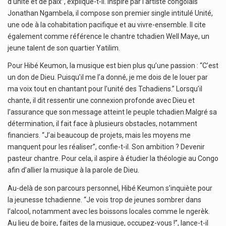
d’unité et de paix”, explique-t-il. Inspiré par l’artiste congolais
Jonathan Ngambela, il compose son premier single intitulé Unité,
une ode à la cohabitation pacifique et au vivre-ensemble. Il cite
également comme référence le chantre tchadien Well Maye, un
jeune talent de son quartier Yatilim.
Pour Hibé Keumon, la musique est bien plus qu’une passion : “C’est
un don de Dieu. Puisqu’il me l’a donné, je me dois de le louer par
ma voix tout en chantant pour l’unité des Tchadiens.” Lorsqu’il
chante, il dit ressentir une connexion profonde avec Dieu et
l’assurance que son message atteint le peuple tchadien.Malgré sa
détermination, il fait face à plusieurs obstacles, notamment
financiers. “J’ai beaucoup de projets, mais les moyens me
manquent pour les réaliser”, confie-t-il. Son ambition ? Devenir
pasteur chantre. Pour cela, il aspire à étudier la théologie au Congo
afin d’allier la musique à la parole de Dieu.
Au-delà de son parcours personnel, Hibé Keumon s’inquiète pour
la jeunesse tchadienne. “Je vois trop de jeunes sombrer dans
l’alcool, notamment avec les boissons locales comme le ngerèk.
Au lieu de boire, faites de la musique, occupez-vous !”, lance-t-il