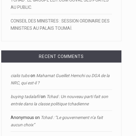
TCHAD : LE GROUPE ELIT.COM OUVRE SES PORTES
AU PUBLIC.
CONSEIL DES MINISTRES : SESSION ORDINAIRE DES
MINISTRES AU PALAIS TOUMAÏ.
RECENT COMMENTS
cialis tubs
on
Mahamat Gueillet Hemchi ou DGA de la
NRC, qui est-il ?
buying tadalafil
on
Tchad : Un nouveau parti fait son
entrée dans la classe politique tchadienne
Anonymous
on
Tchad : ‘’Le gouvernement n’a fait
aucun choix’’