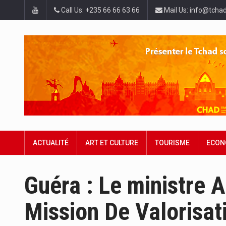
Call Us: +235 66 66 63 66
Mail Us: info@tchad
ACTUALITÉ
ART ET CULTURE
TOURISME
ECON
Guéra : Le ministre 
Mission De Valorisati