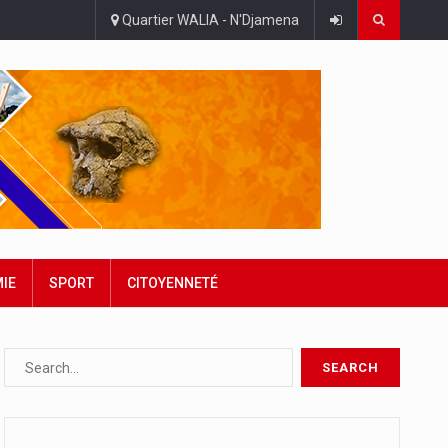
Quartier WALIA - N'Djamena
IE
SPORT
CITOYENNETÉ