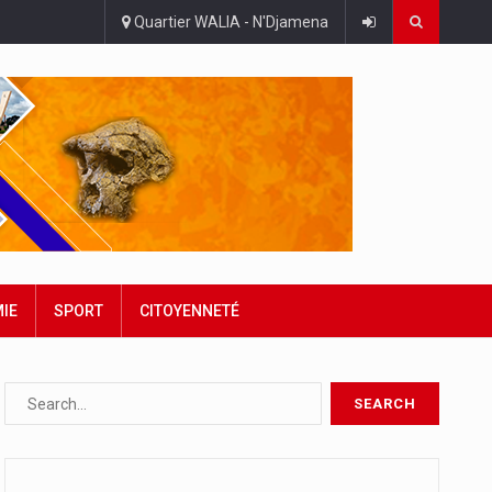
Quartier WALIA - N'Djamena
IE
SPORT
CITOYENNETÉ