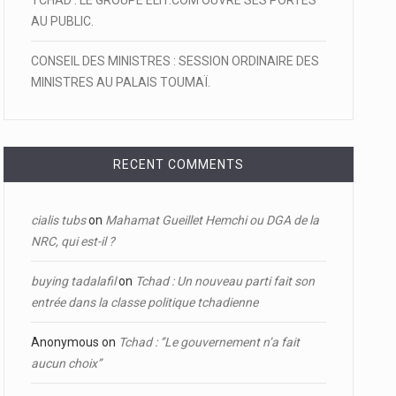
TCHAD : LE GROUPE ELIT.COM OUVRE SES PORTES
AU PUBLIC.
CONSEIL DES MINISTRES : SESSION ORDINAIRE DES
MINISTRES AU PALAIS TOUMAÏ.
RECENT COMMENTS
cialis tubs
on
Mahamat Gueillet Hemchi ou DGA de la
NRC, qui est-il ?
buying tadalafil
on
Tchad : Un nouveau parti fait son
entrée dans la classe politique tchadienne
Anonymous
on
Tchad : ‘’Le gouvernement n’a fait
aucun choix’’