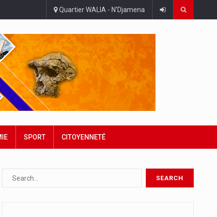
Quartier WALIA - N'Djamena
IE
SPORT
CITOYENNETÉ