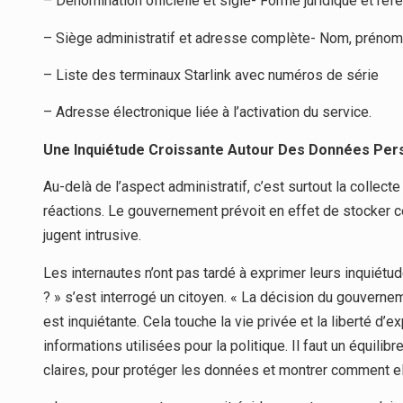
– Dénomination officielle et sigle- Forme juridique et réf
– Siège administratif et adresse complète- Nom, prénom, 
– Liste des terminaux Starlink avec numéros de série
– Adresse électronique liée à l’activation du service.
Une Inquiétude Croissante Autour Des Données Per
Au-delà de l’aspect administratif, c’est surtout la collec
réactions. Le gouvernement prévoit en effet de stocker
jugent intrusive.
Les internautes n’ont pas tardé à exprimer leurs inquiétu
? » s’est interrogé un citoyen. « La décision du gouvern
est inquiétante. Cela touche la vie privée et la liberté d’
informations utilisées pour la politique. Il faut un équilib
claires, pour protéger les données et montrer comment elle