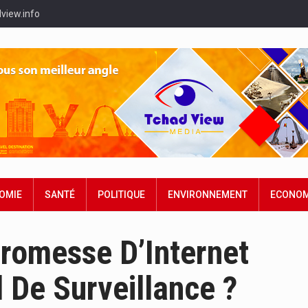
view.info
OMIE
SANTÉ
POLITIQUE
ENVIRONNEMENT
ECONOM
Promesse D’Internet
l De Surveillance ?