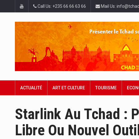
Call Us: +235 66 66 63 66
Mail Us: info@tchad
ACTUALITÉ
ART ET CULTURE
TOURISME
ECON
Starlink Au Tchad : 
Libre Ou Nouvel Outi