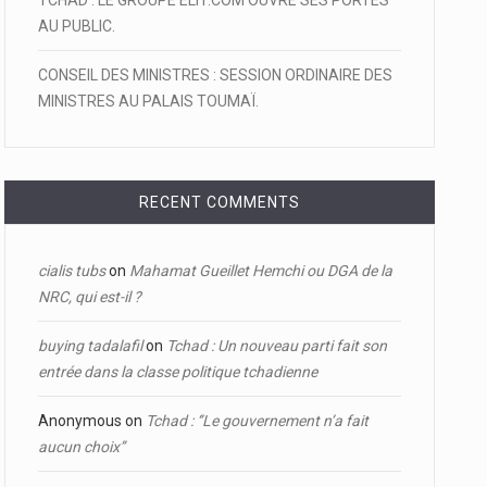
TCHAD : LE GROUPE ELIT.COM OUVRE SES PORTES
AU PUBLIC.
CONSEIL DES MINISTRES : SESSION ORDINAIRE DES
MINISTRES AU PALAIS TOUMAÏ.
RECENT COMMENTS
cialis tubs
on
Mahamat Gueillet Hemchi ou DGA de la
NRC, qui est-il ?
buying tadalafil
on
Tchad : Un nouveau parti fait son
entrée dans la classe politique tchadienne
Anonymous
on
Tchad : ‘’Le gouvernement n’a fait
aucun choix’’