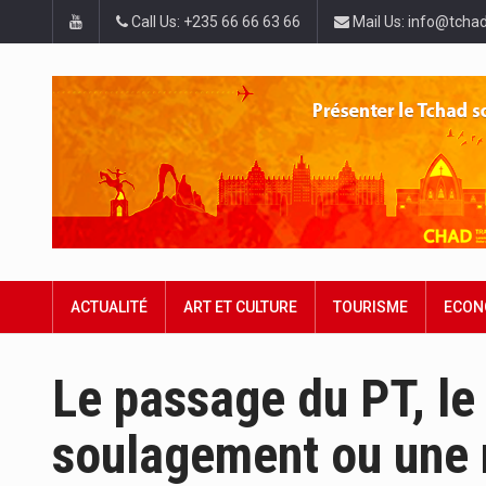
Call Us: +235 66 66 63 66
Mail Us: info@tchad
ACTUALITÉ
ART ET CULTURE
TOURISME
ECON
Le passage du PT, le 
soulagement ou une r