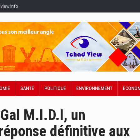
view.info
OMIE
SANTÉ
POLITIQUE
ENVIRONNEMENT
ECONOM
Gal M.I.D.I, un
éponse définitive aux