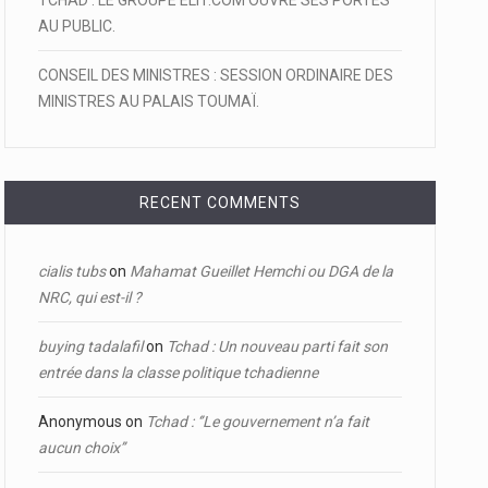
TCHAD : LE GROUPE ELIT.COM OUVRE SES PORTES
AU PUBLIC.
CONSEIL DES MINISTRES : SESSION ORDINAIRE DES
MINISTRES AU PALAIS TOUMAÏ.
RECENT COMMENTS
cialis tubs
on
Mahamat Gueillet Hemchi ou DGA de la
NRC, qui est-il ?
buying tadalafil
on
Tchad : Un nouveau parti fait son
entrée dans la classe politique tchadienne
Anonymous
on
Tchad : ‘’Le gouvernement n’a fait
aucun choix’’