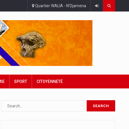
Quartier WALIA - N'Djamena
IE
SPORT
CITOYENNETÉ