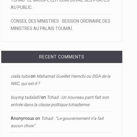
TCHAD : LE GROUPE ELIT.COM OUVRE SES PORTES
AU PUBLIC.
CONSEIL DES MINISTRES : SESSION ORDINAIRE DES
MINISTRES AU PALAIS TOUMAÏ.
RECENT COMMENTS
cialis tubs
on
Mahamat Gueillet Hemchi ou DGA de la
NRC, qui est-il ?
buying tadalafil
on
Tchad : Un nouveau parti fait son
entrée dans la classe politique tchadienne
Anonymous
on
Tchad : ‘’Le gouvernement n’a fait
aucun choix’’