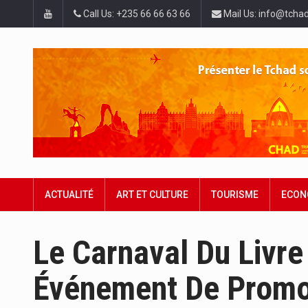
Call Us: +235 66 66 63 66
Mail Us: info@tchad
ACTUALITÉ
ART ET CULTURE
TOURISME
ECON
Le Carnaval Du Livre
Événement De Promot