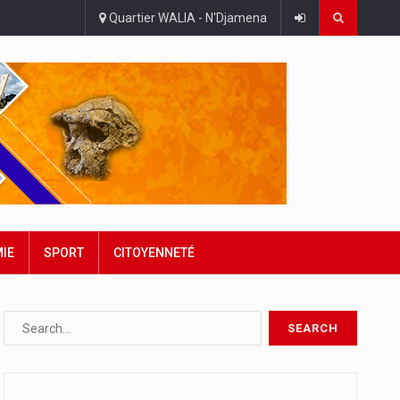
Quartier WALIA - N'Djamena
IE
SPORT
CITOYENNETÉ