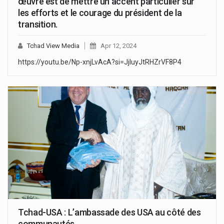
œuvre est de mettre un accent particulier sur
les efforts et le courage du président de la
transition.
Tchad View Media
Apr 12, 2024
https://youtu.be/Np-xnjLvAcA?si=JjluyJtRHZrVF8P4
Tchad-USA : L’ambassade des USA au côté des
communautés