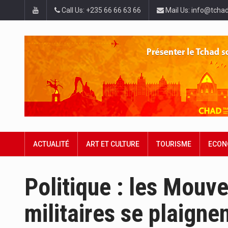
Call Us: +235 66 66 63 66
Mail Us: info@tchad
ACTUALITÉ
ART ET CULTURE
TOURISME
ECON
Politique : les Mouv
militaires se plaigne