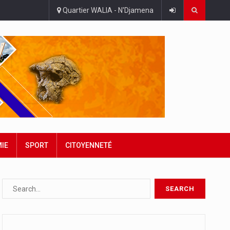
Quartier WALIA - N'Djamena
IE
SPORT
CITOYENNETÉ