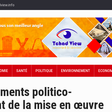
view.info
OMIE
SANTÉ
POLITIQUE
ENVIRONNEMENT
ECONOM
ements politico-
nt de la mise en œuvre