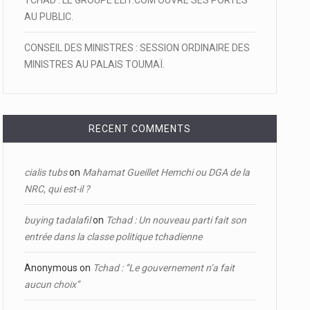
TCHAD : LE GROUPE ELIT.COM OUVRE SES PORTES
AU PUBLIC.
CONSEIL DES MINISTRES : SESSION ORDINAIRE DES
MINISTRES AU PALAIS TOUMAÏ.
RECENT COMMENTS
cialis tubs
on
Mahamat Gueillet Hemchi ou DGA de la
NRC, qui est-il ?
buying tadalafil
on
Tchad : Un nouveau parti fait son
entrée dans la classe politique tchadienne
Anonymous
on
Tchad : ‘’Le gouvernement n’a fait
aucun choix’’