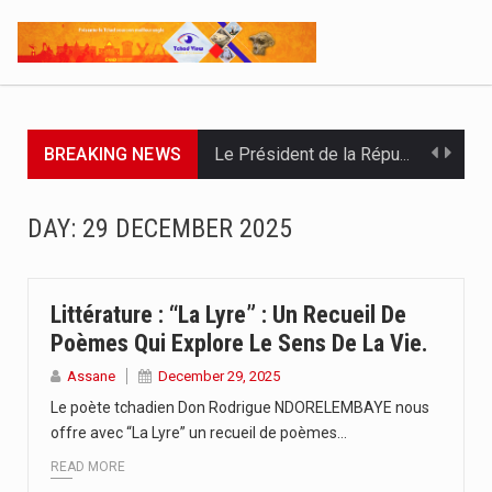
BREAKING NEWS
Le Président de la République, Chef l'État, le Maréchal Mahamat…
À deux jours de la fin officielle des opérations, le…
DAY:
29 DECEMBER 2025
Par : Nekarnodji Gloria L’entreprise Groupe Elit.com a organisé ce…
Le Président de la République, Chef de l’État, Maréchal du…
Littérature : “La Lyre” : Un Recueil De
Poèmes Qui Explore Le Sens De La Vie.
L’Association pour l’Épanouissement de la Femme, APEF, a officiellement lancé…
Assane
December 29, 2025
Le poète tchadien Don Rodrigue NDORELEMBAYE nous
Le ministère de la Communication, en partenariat avec l’UNICEF, la…
offre avec “La Lyre” un recueil de poèmes…
L’Union Africaine des Radiodiffusions, UAR, en partenariat avec l’UNESCO et…
READ MORE