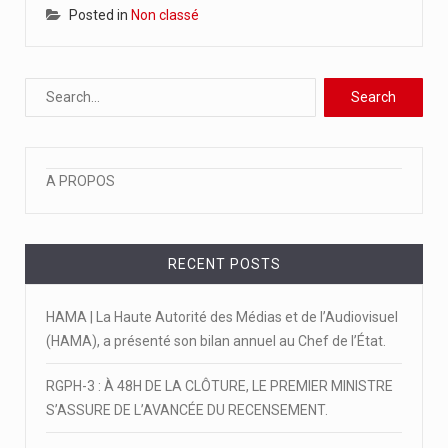
Posted in
Non classé
A moins de 4 mois de la tenue de la…
La 6ème édition du concours en journalisme a été officiellement…
La bibliothèque du leti saint joseph de Kélo a servi…
A PROPOS
RECENT POSTS
HAMA | La Haute Autorité des Médias et de l’Audiovisuel
(HAMA), a présenté son bilan annuel au Chef de l’État.
RGPH-3 : À 48H DE LA CLÔTURE, LE PREMIER MINISTRE
S’ASSURE DE L’AVANCÉE DU RECENSEMENT.