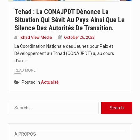
L’Union Africaine des Radiodiffusions, UAR, en partenariat avec l’UNESCO et…
Tchad : La CONAJPDT Dénonce La
Situation Qui Sévit Au Pays Ainsi Que Le
A moins de 4 mois de la tenue de la…
Silence Des Autorités De Transition.
La 6ème édition du concours en journalisme a été officiellement…
Tchad View Media
October 26, 2023
La Coordination Nationale des Jeunes pour Paix et
Développement au Tchad (CONAJPDT) a, au cours
d’un…
READ MORE
Posted in
Actualité
A PROPOS