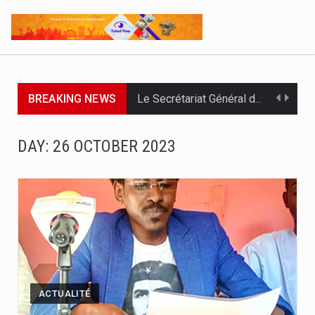
BREAKING NEWS
Le Secrétariat Général du Gouvernement a remis ce 07 août…
Le Président de la République, Chef l'État, le Maréchal Mahamat…
DAY:
26 OCTOBER 2023
À deux jours de la fin officielle des opérations, le…
Par : Nekarnodji Gloria L’entreprise Groupe Elit.com a organisé ce…
Le Président de la République, Chef de l’État, Maréchal du…
L’Association pour l’Épanouissement de la Femme, APEF, a officiellement lancé…
Le ministère de la Communication, en partenariat avec l’UNICEF, la…
ACTUALITÉ