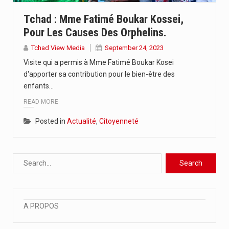
L’Union Africaine des Radiodiffusions, UAR, en partenariat avec l’UNESCO et…
Tchad : Mme Fatimé Boukar Kossei,
Pour Les Causes Des Orphelins.
A moins de 4 mois de la tenue de la…
Tchad View Media
September 24, 2023
La 6ème édition du concours en journalisme a été officiellement…
Visite qui a permis à Mme Fatimé Boukar Kosei
d'apporter sa contribution pour le bien-être des
enfants…
READ MORE
Posted in
Actualité
,
Citoyenneté
A PROPOS