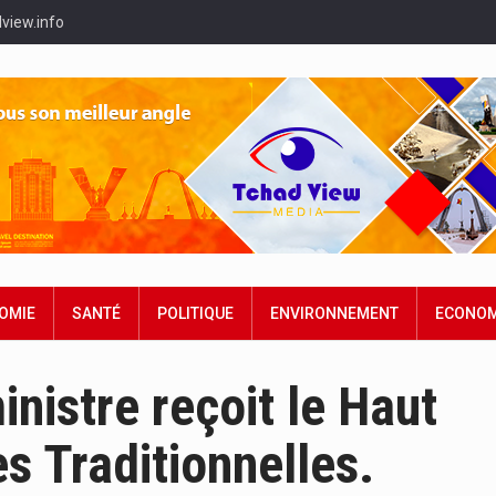
view.info
OMIE
SANTÉ
POLITIQUE
ENVIRONNEMENT
ECONOM
nistre reçoit le Haut
s Traditionnelles.