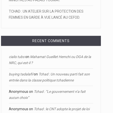
MINISTRES AU PALAIS TOUMAÏ.
TCHAD : UN ATELIER SUR LA PROTECTION DES
FEMMES EN GARDE À VUE LANCÉ AU CEFOD.
RECENT COMMENTS
cialis tubs
on
Mahamat Gueillet Hemchi ou DGA de la
NRC, qui est-il ?
buying tadalafil
on
Tchad : Un nouveau parti fait son
entrée dans la classe politique tchadienne
Anonymous
on
Tchad : ‘’Le gouvernement n’a fait
aucun choix’’
Anonymous
on
Tchad : le CNT adopte le projet de loi