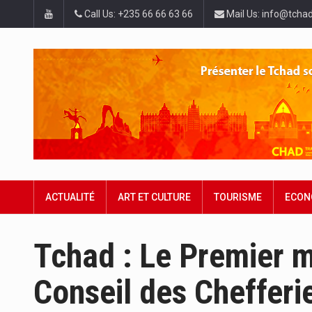
Call Us: +235 66 66 63 66
Mail Us: info@tchad
ACTUALITÉ
ART ET CULTURE
TOURISME
ECON
Tchad : Le Premier mi
Conseil des Chefferie