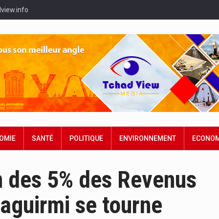
view.info
OMIE
SANTÉ
POLITIQUE
ENVIRONNEMENT
ECONOM
n des 5% des Revenus
Baguirmi se tourne