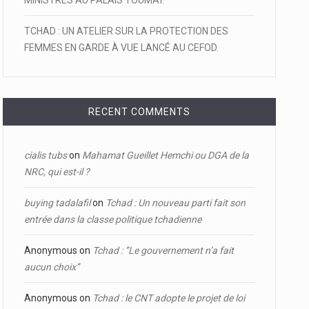
MINISTRES AU PALAIS TOUMAÏ.
TCHAD : UN ATELIER SUR LA PROTECTION DES
FEMMES EN GARDE À VUE LANCÉ AU CEFOD.
RECENT COMMENTS
cialis tubs
on
Mahamat Gueillet Hemchi ou DGA de la
NRC, qui est-il ?
buying tadalafil
on
Tchad : Un nouveau parti fait son
entrée dans la classe politique tchadienne
Anonymous
on
Tchad : ‘’Le gouvernement n’a fait
aucun choix’’
Anonymous
on
Tchad : le CNT adopte le projet de loi