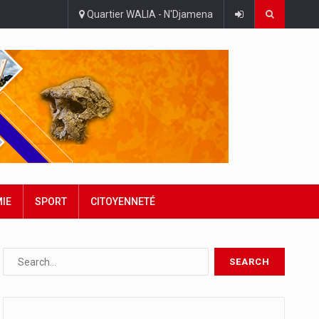
Quartier WALIA - N'Djamena
IE
SPORT
CITOYENNETÉ