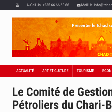
Call Us: +235 66 66 63 66
Mail Us: info@tchad
ACTUALITÉ
ART ET CULTURE
TOURISME
ECON
Le Comité de Gestio
Pétroliers du Chari-