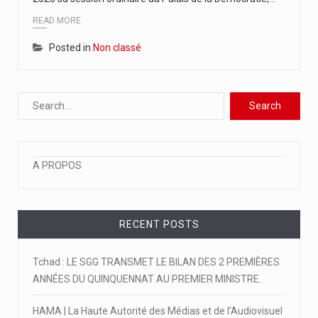
L’Union Africaine des Radiodiffusions, UAR, en partenariat avec l’UNESCO et…
READ MORE
A moins de 4 mois de la tenue de la…
Posted in
Non classé
La 6ème édition du concours en journalisme a été officiellement…
A PROPOS
RECENT POSTS
Tchad : LE SGG TRANSMET LE BILAN DES 2 PREMIÈRES
ANNÉES DU QUINQUENNAT AU PREMIER MINISTRE.
HAMA | La Haute Autorité des Médias et de l’Audiovisuel