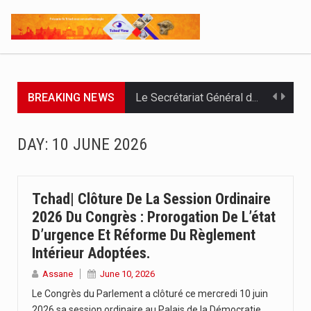
BREAKING NEWS
Le Secrétariat Général du Gouvernement a remis ce 07 août…
Le Président de la République, Chef l'État, le Maréchal Mahamat…
DAY:
10 JUNE 2026
À deux jours de la fin officielle des opérations, le…
Par : Nekarnodji Gloria L’entreprise Groupe Elit.com a organisé ce…
Tchad| Clôture De La Session Ordinaire
2026 Du Congrès : Prorogation De L’état
Le Président de la République, Chef de l’État, Maréchal du…
D’urgence Et Réforme Du Règlement
Intérieur Adoptées.
L’Association pour l’Épanouissement de la Femme, APEF, a officiellement lancé…
Assane
June 10, 2026
Le ministère de la Communication, en partenariat avec l’UNICEF, la…
Le Congrès du Parlement a clôturé ce mercredi 10 juin
2026 sa session ordinaire au Palais de la Démocratie,…