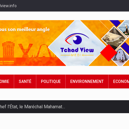
view.info
OMIE
SANTÉ
POLITIQUE
ENVIRONNEMENT
ECONOM
hef l'État, le Maréchal Mahamat…
des opérations, le…