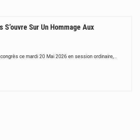
ise Groupe Elit.com a organisé ce…
hef de l’État, Maréchal du…
ès S’ouvre Sur Un Hommage Aux
ent de la Femme, APEF, a officiellement lancé…
, en partenariat avec l’UNICEF, la…
 congrès ce mardi 20 Mai 2026 en session ordinaire,…
sions, UAR, en partenariat avec l’UNESCO et…
e la…
ournalisme a été officiellement…
eph de Kélo a servi…