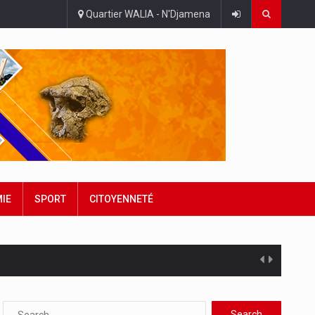
Quartier WALIA - N'Djamena
IE
SPORT
CITOYENNETÉ