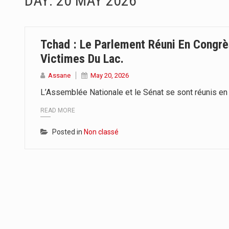
DAY:
20 MAY 2026
Par : Nekarnodji Gloria L’entrepr
Le Président de la République, C
Tchad : Le Parlement Réuni En Congr
L’Association pour l’Épanouissem
Victimes Du Lac.
Assane
May 20, 2026
Le ministère de la Communication
L’Assemblée Nationale et le Sénat se sont réunis en
L’Union Africaine des Radiodiffu
READ MORE
A moins de 4 mois de la tenue d
Posted in
Non classé
La 6ème édition du concours en j
La bibliothèque du leti saint jos