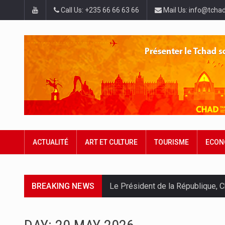
Call Us: +235 66 66 63 66
Mail Us: info@tchad
ACTUALITÉ
ART ET CULTURE
TOURISME
ECON
BREAKING NEWS
Le Président de la République, C
À deux jours de la fin officielle 