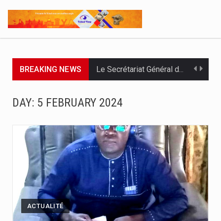
BREAKING NEWS
Le Secrétariat Général du Gouvernement a remis ce 07 août…
Le Président de la République, Chef l'État, le Maréchal Mahamat…
DAY:
5 FEBRUARY 2024
À deux jours de la fin officielle des opérations, le…
Par : Nekarnodji Gloria L’entreprise Groupe Elit.com a organisé ce…
Le Président de la République, Chef de l’État, Maréchal du…
L’Association pour l’Épanouissement de la Femme, APEF, a officiellement lancé…
Le ministère de la Communication, en partenariat avec l’UNICEF, la…
ACTUALITÉ