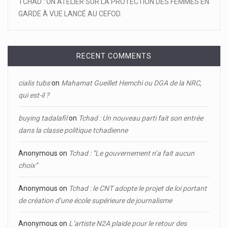
TCHAD : UN ATELIER SUR LA PROTECTION DES FEMMES EN
GARDE À VUE LANCÉ AU CEFOD.
RECENT COMMENTS
cialis tubs
on
Mahamat Gueillet Hemchi ou DGA de la NRC,
qui est-il ?
buying tadalafil
on
Tchad : Un nouveau parti fait son entrée
dans la classe politique tchadienne
Anonymous
on
Tchad : ‘’Le gouvernement n’a fait aucun
choix’’
Anonymous
on
Tchad : le CNT adopte le projet de loi portant
de création d’une école supérieure de journalisme
Anonymous
on
L’artiste N2A plaide pour le retour des