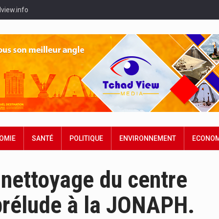
view.info
OMIE
SANTÉ
POLITIQUE
ENVIRONNEMENT
ECONOM
 nettoyage du centre
prélude à la JONAPH.