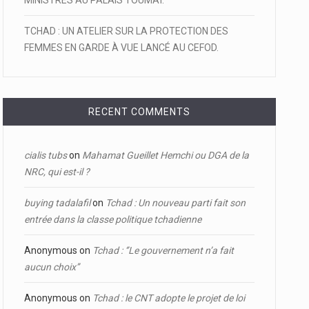
MINISTRES AU PALAIS TOUMAÏ.
TCHAD : UN ATELIER SUR LA PROTECTION DES
FEMMES EN GARDE À VUE LANCÉ AU CEFOD.
RECENT COMMENTS
cialis tubs
on
Mahamat Gueillet Hemchi ou DGA de la
NRC, qui est-il ?
buying tadalafil
on
Tchad : Un nouveau parti fait son
entrée dans la classe politique tchadienne
Anonymous
on
Tchad : ‘’Le gouvernement n’a fait
aucun choix’’
Anonymous
on
Tchad : le CNT adopte le projet de loi