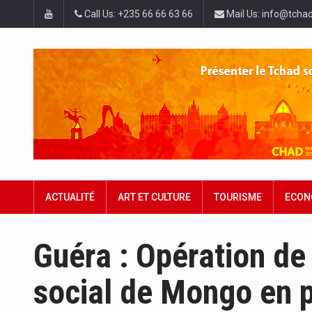
Call Us: +235 66 66 63 66
Mail Us: info@tchad
ACTUALITÉ
ART ET CULTURE
TOURISME
ECON
Guéra : Opération de
social de Mongo en 