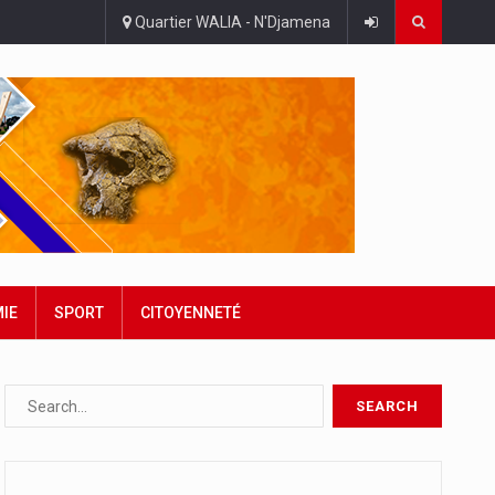
Quartier WALIA - N'Djamena
IE
SPORT
CITOYENNETÉ